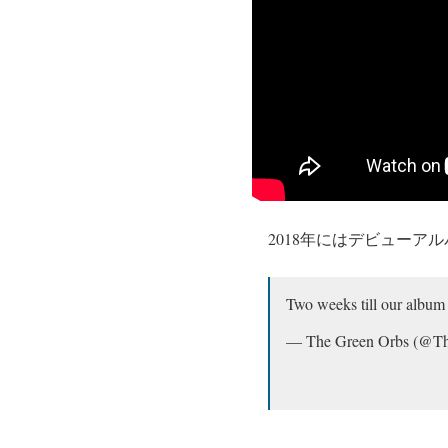
2018年にはデビューア
Two weeks till our album
— The Green Orbs (@T