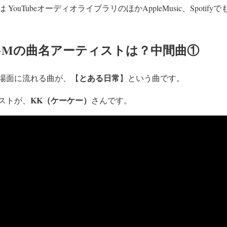
ouTubeオーディオライブラリのほかAppleMusic、Spotif
GMの曲名アーティストは？中間曲①
とある日常
場面に流れる曲が、【
】という曲です。
KK（ケーケー）
ストが、
さんです。