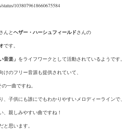
ds/status/1038079618660675584
ヘザー・ハーシュフィールド
さんと
さんの
オ
です。
い音楽」
をライフワークとして活動されているようです。
向けのフリー音源も提供されていて、
m】はその一曲ですね。
り、子供にも誰にでもわかりやすいメロディーラインで、
い、親しみやすい曲ですね！
だと思います。