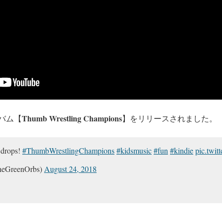
Thumb Wrestling Champions
ルバム【
】をリリースされました。
 drops!
#ThumbWrestlingChampions
#kidsmusic
#fun
#kindie
pic.twi
heGreenOrbs)
August 24, 2018